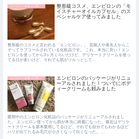
整形級コスメ、エンビロンの「モ
エンビロンを使った30代の口コミ
イスチャーオイルカプセル」のス
ペシャルケア使ってみました
整形級のコスメと言われる「エンビロン」。 芸能人や著名人からこ
ぞってラブコールされている化粧品です。 これ、本当に良い！エン
ビロンを使ってから3ヶ月ぐらいだけど、デリケートクリームを使っ
てる日が多いけど、それでも肌がツルっとして...
エンビロンのパッケージがリニュ
エンビロンを使った30代の口コミ
ーアルされました！ついでにボデ
ィークリームも頼みました
愛用中のエンビロン化粧品のパッケージがリニューアルされまし
た。 エンビロン使ってから肌が本当に綺麗になった。最近はデリケ
ートクリーㇺを基本愛用してるけど、それでも自分でもわかるほど
ハリが出てたるみ毛穴が小さくなって白くなった。 ...