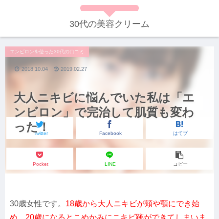
30代の美容クリーム
エンビロンを使った30代の口コミ
2018.10.04
2019.02.27
大人ニキビに悩んでいた私は「エ
ンビロン」で完治して肌質も変わ
った！
Twitter
Facebook
はてブ
Pocket
LINE
コピー
30歳女性です。
18歳から大人ニキビが頬や顎にでき始
め、20歳になるとこめかみにニキビ跡ができてしまいま