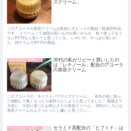
ズクリーム」
このアユーラの美容クリームは私的に大ヒットの商品！医薬部外品
です。 クリームって値段が高いものが多いからか、色々使ってるう
ちに8千円なら安い？と思ってくる。 いやいや、やっぱり高いか
ら。28グラムで8千円の商品。...
30代の私がリピート買いしたの
30代の乾燥肌・敏感肌におすすめの美容クリーム
は「レチノール」配合のアユーラ
の美容クリーム
このアユーラの「モイストパワライズクリーム」、去年の冬に使っ
て感動して無くなったら絶対リピしようと思ってました！ 最後まで
大切に、大切に使ったお気に入りの美容クリーム。 20代のころには
美容クリームなんてべたつくし嫌いと思ってい...
セラミド高配合の「ヒフミド」は
30代の乾燥肌・敏感肌におすすめの美容クリーム