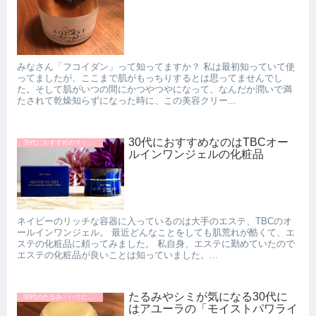
みなさん「フコイダン」って知ってますか？ 私は最初知っていて使
ってましたが、ここまで肌がもっちりするとは思ってませんでし
た。そして肌がいつの間にかつやつやになって、なんだか潤いで満
たされて乾燥知らずになった時に、この美容クリー...
30代におすすめなのはTBCオー
30代におすすめのマッサージクリーム
ルインワンジェルの化粧品
ネイビーのリッチな容器に入っているのは大手のエステ、TBCのオ
ールインワンジェル。 最近どんなことをしても肌荒れが酷くて、エ
ステの化粧品に頼ってみました。 私自身、エステに勤めていたので
エステの化粧品が良いことは知っていました。...
たるみやシミが気になる30代に
30代のたるみ・ハリにおすすめの美容クリーム
はアユーラの「モイストパワライ