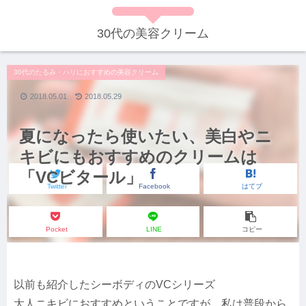
30代の美容クリーム
30代のたるみ・ハリにおすすめの美容クリーム
2018.05.01
2018.05.29
夏になったら使いたい、美白やニ
キビにもおすすめのクリームは
「VCビタール」
Twitter
Facebook
はてブ
Pocket
LINE
コピー
以前も紹介したシーボディのVCシリーズ
大人ニキビにおすすめということですが、私は普段から