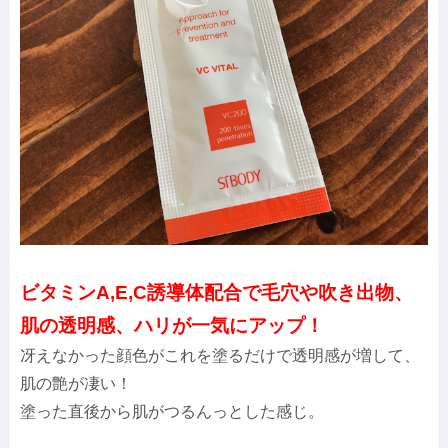
ビタミンA,E,C誘導体配合で毛穴や吹き出物、
肌の透明感、ハリが一気にアップ！
冴えなかった顔色がこれを塗るだけで透明感が増して、
肌の艶が凄い！
塗った直後から肌がつるんっとした感じ。