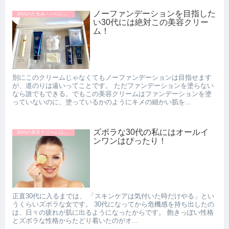
ノーファンデーションを目指した
30代のたるみ・ハリにおすすめの美容クリーム
い30代には絶対この美容クリー
ム！
別にこのクリームじゃなくてもノーファンデーションは目指せます
が、道のりは遠いってことです。 ただファンデーションを塗らない
なら誰でもできる。でもこの美容クリームはファンデーションを塗
っていないのに、塗っているかのようにキメの細かい肌を...
ズボラな30代の私にはオールイ
30代の美容クリーム口コミ
ンワンはぴったり！
正直30代に入るまでは、 「スキンケアは気付いた時だけやる」とい
うくらいズボラな女です。 30代になってから危機感を持ち出したの
は、日々の疲れが肌に出るようになったからです。 飽きっぽい性格
とズボラな性格からたどり着いたのがオ...